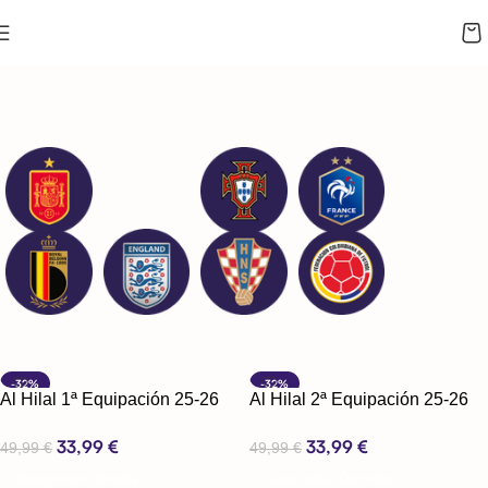
CUPÓN 10%: RAYAN10
-32%
-32%
Al Hilal 1ª Equipación 25-26
Al Hilal 2ª Equipación 25-26
Club World Cup
Club World Cup
33,99
€
33,99
€
49,99
€
49,99
€
Seleccionar Opciones
Seleccionar Opciones