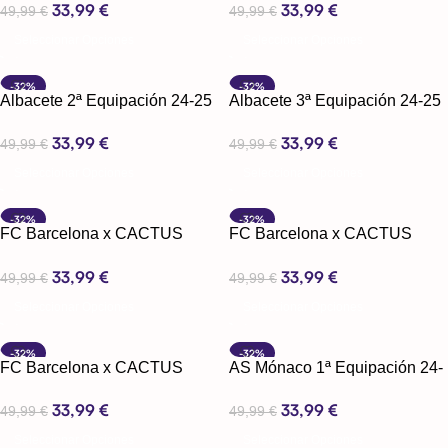
33,99
€
33,99
€
49,99
€
49,99
€
Seleccionar Opciones
Seleccionar Opciones
-32%
-32%
Albacete 2ª Equipación 24-25
Albacete 3ª Equipación 24-25
33,99
€
33,99
€
49,99
€
49,99
€
Seleccionar Opciones
Seleccionar Opciones
-32%
-32%
FC Barcelona x CACTUS
FC Barcelona x CACTUS
JACK Edición Especial Polo (
JACK Edición Especial (
33,99
€
33,99
€
Travis Scott )
Travis Scott )
49,99
€
49,99
€
Seleccionar Opciones
Seleccionar Opciones
-32%
-32%
FC Barcelona x CACTUS
AS Mónaco 1ª Equipación 24-
JACK Edición Especial (
25
33,99
€
33,99
€
Travis Scott )
49,99
€
49,99
€
Seleccionar Opciones
Seleccionar Opciones