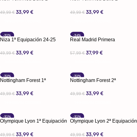
Equipación 24-25
Equipación 24-25
33,99
€
33,99
€
49,99
€
49,99
€
Seleccionar Opciones
Seleccionar Opciones
-32%
-34%
Niza 1ª Equipación 24-25
Real Madrid Primera
Equipación Hombre Bring
33,99
€
37,99
€
49,99
€
Back 99/00 Blanca
57,99
€
Seleccionar Opciones
Seleccionar Opciones
-32%
-32%
Nottingham Forest 1ª
Nottingham Forest 2ª
Equipación 24-25
Equipación 24-25
33,99
€
33,99
€
49,99
€
49,99
€
Seleccionar Opciones
Seleccionar Opciones
-32%
-32%
Olympique Lyon 1ª Equipación
Olympique Lyon 2ª Equipación
24-25
24-25
33,99
€
33,99
€
49,99
€
49,99
€