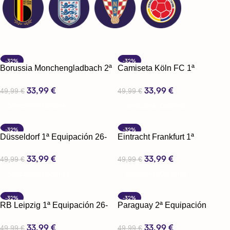
-32%
-32%
Borussia Monchengladbach 2ª
Camiseta Köln FC 1ª
Equipación 26-27
Equipación 26-27
33,99
€
33,99
€
49,99
€
49,99
€
Seleccionar Opciones
Seleccionar Opciones
-32%
-32%
Düsseldorf 1ª Equipación 26-
Eintracht Frankfurt 1ª
27
Equipación 26-27
33,99
€
33,99
€
49,99
€
49,99
€
Seleccionar Opciones
Seleccionar Opciones
-32%
-32%
RB Leipzig 1ª Equipación 26-
Paraguay 2ª Equipación
27
Mundial 2026
33,99
€
33,99
€
49,99
€
49,99
€