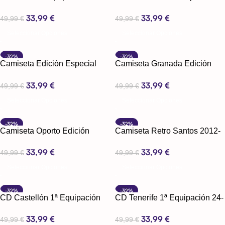
Ajax x Van Gogh
33,99
€
33,99
€
49,99
€
49,99
€
Seleccionar Opciones
Seleccionar Opciones
-32%
-32%
Camiseta Edición Especial
Camiseta Granada Edición
Boca Juniors x Trueno
Especial Saiko
33,99
€
33,99
€
49,99
€
49,99
€
Seleccionar Opciones
Seleccionar Opciones
-32%
-32%
Camiseta Oporto Edición
Camiseta Retro Santos 2012-
Especial Dragón
2013
33,99
€
33,99
€
49,99
€
49,99
€
Seleccionar Opciones
Seleccionar Opciones
-32%
-32%
CD Castellón 1ª Equipación
CD Tenerife 1ª Equipación 24-
24-25
25
33,99
€
33,99
€
49,99
€
49,99
€