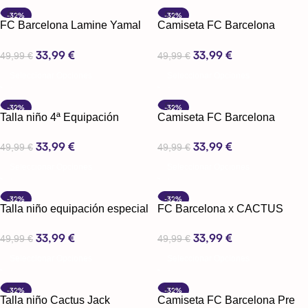
-32%
-32%
FC Barcelona Lamine Yamal
Camiseta FC Barcelona
Kopa Trophy Edition
edición especial
33,99
€
33,99
€
49,99
€
49,99
€
Seleccionar Opciones
Seleccionar Opciones
-32%
-32%
Talla niño 4ª Equipación
Camiseta FC Barcelona
especial
edición especial
33,99
€
33,99
€
49,99
€
49,99
€
Seleccionar Opciones
Seleccionar Opciones
-32%
-32%
Talla niño equipación especial
FC Barcelona x CACTUS
JACK Edición Especial Polo (
33,99
€
33,99
€
49,99
€
Travis Scott )
49,99
€
Seleccionar Opciones
Seleccionar Opciones
-32%
-32%
Talla niño Cactus Jack
Camiseta FC Barcelona Pre