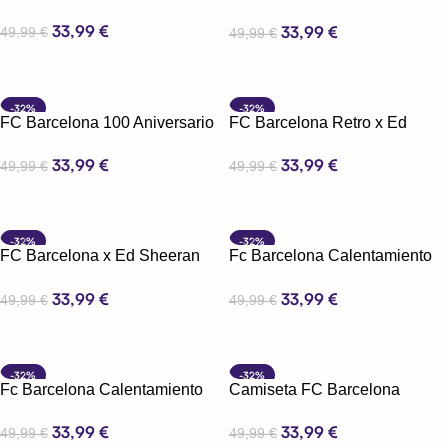
Partido Mamba Edition
33,99
€
33,99
€
49,99
€
49,99
€
Seleccionar Opciones
Seleccionar Opciones
-32%
-32%
FC Barcelona 100 Aniversario
FC Barcelona Retro x Ed
Sheeran
33,99
€
33,99
€
49,99
€
49,99
€
Seleccionar Opciones
Seleccionar Opciones
-32%
-32%
FC Barcelona x Ed Sheeran
Fc Barcelona Calentamiento
EDICIÓN ESPECIAL
25-26 Champions
33,99
€
33,99
€
49,99
€
49,99
€
Seleccionar Opciones
Seleccionar Opciones
-32%
-32%
Fc Barcelona Calentamiento
Camiseta FC Barcelona
25-26
edición especial
33,99
€
33,99
€
49,99
€
49,99
€