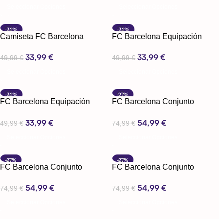
Seleccionar Opciones
Seleccionar Opciones
-32%
-32%
Camiseta FC Barcelona
FC Barcelona Equipación
Edicion Especial
Portero 25-26 Manga Larga
33,99
€
33,99
€
49,99
€
49,99
€
Seleccionar Opciones
Seleccionar Opciones
-32%
-27%
FC Barcelona Equipación
FC Barcelona Conjunto
Portero 25-26 Verde Manga
manga corta 25-26
33,99
€
54,99
€
Larga
49,99
€
74,99
€
Seleccionar Opciones
Seleccionar Opciones
-27%
-27%
FC Barcelona Conjunto
FC Barcelona Conjunto
manga corta 25-26
manga corta 25-26
54,99
€
54,99
€
74,99
€
74,99
€
Seleccionar Opciones
Seleccionar Opciones