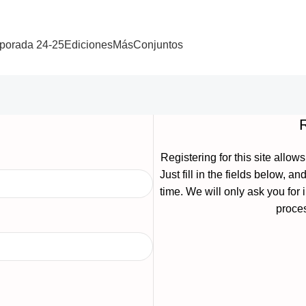
porada 24-25
Ediciones
Más
Conjuntos
Registering for this site allow
Just fill in the fields below, a
time. We will only ask you fo
proces