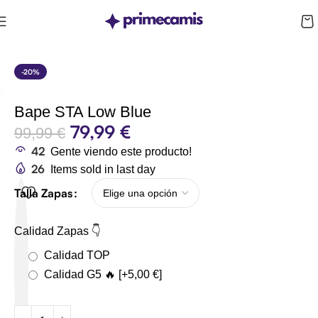
CUPÓN 10%: RAYAN10
-20%
Bape STA Low Blue
79,99
€
99,99
€
42
Gente viendo este producto!
26
Items sold in last day
Talla Zapas
Calidad Zapas 👇
Calidad TOP
Calidad G5 🔥
[+5,00 €]