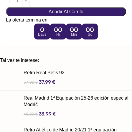
Añadir Al Carrito
La oferta termina en:
0
00
00
00
Days
Hr
Min
Sc
Tal vez te interese:
Retro Real Betis 92
37,99
€
57,99
€
Real Madrid 1ª Equipación 25-26 edición especial
Modrić
33,99
€
49,99
€
Retro Atlético de Madrid 20/21 1ª equipación