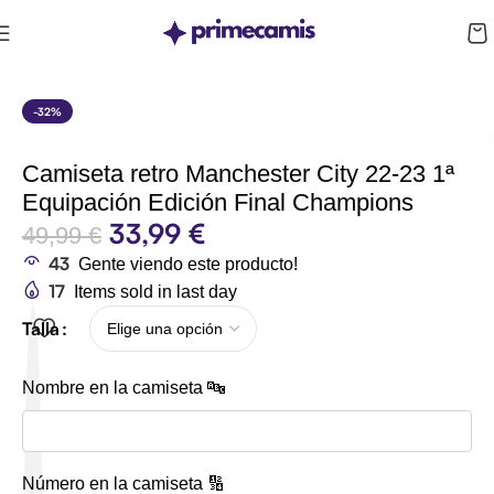
CUPÓN 10%: RAYAN10
-32%
Camiseta retro Manchester City 22-23 1ª
Equipación Edición Final Champions
33,99
€
49,99
€
43
Gente viendo este producto!
17
Items sold in last day
Talla
Nombre en la camiseta 🔤
Número en la camiseta 🔢