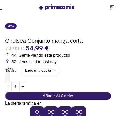
CUPÓN 10%: RAYAN10
-27%
Chelsea Conjunto manga corta
54,99
€
74,99
€
44
Gente viendo este producto!
52
Items sold in last day
Talla
Añadir Al Carrito
La oferta termina en:
0
00
00
00