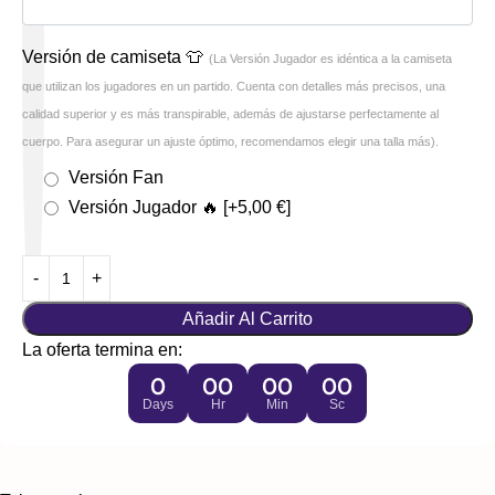
Versión de camiseta 👕
(La Versión Jugador es idéntica a la camiseta
que utilizan los jugadores en un partido. Cuenta con detalles más precisos, una
calidad superior y es más transpirable, además de ajustarse perfectamente al
cuerpo. Para asegurar un ajuste óptimo, recomendamos elegir una talla más).
Versión Fan
Versión Jugador 🔥
[+5,00 €]
Añadir Al Carrito
La oferta termina en:
0
00
00
00
Days
Hr
Min
Sc