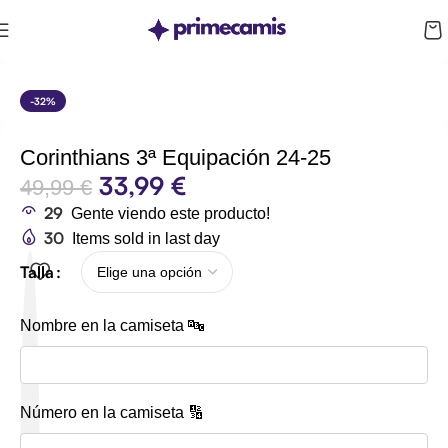
CUPÓN 10%: RAYAN10
-32%
Corinthians 3ª Equipación 24-25
33,99
€
49,99
€
29
Gente viendo este producto!
30
Items sold in last day
Talla
Nombre en la camiseta 🔤
Número en la camiseta 🔢