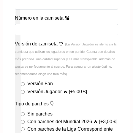
Número en la camiseta 🔢
Versión de camiseta 👕
(La Versión Jugador es idéntica a la
camiseta que utilizan los jugadores en un partido. Cuenta con detalles
más precisos, una calidad superior y es más transpirable, además de
ajustarse perfectamente al cuerpo. Para asegurar un ajuste óptimo,
recomendamos elegir una talla más).
Versión Fan
Versión Jugador 🔥
[+5,00 €]
Tipo de parches 👇
Sin parches
Con parches del Mundial 2026 🔥
[+3,00 €]
Con parches de la Liga Correspondiente