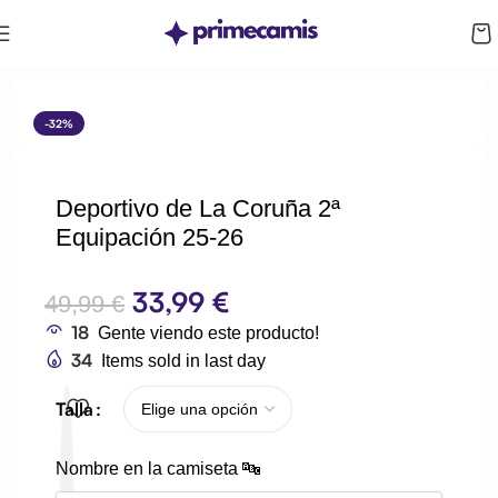
CUPÓN 10%: RAYAN10
-32%
Deportivo de La Coruña 2ª
Equipación 25-26
33,99
€
49,99
€
18
Gente viendo este producto!
34
Items sold in last day
Talla
Nombre en la camiseta 🔤