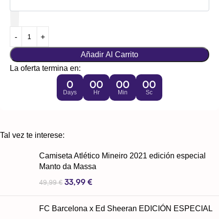
Añadir Al Carrito
La oferta termina en:
0
00
00
00
Days
Hr
Min
Sc
Tal vez te interese:
Camiseta Atlético Mineiro 2021 edición especial
Manto da Massa
33,99
€
49,99
€
FC Barcelona x Ed Sheeran EDICIÓN ESPECIAL