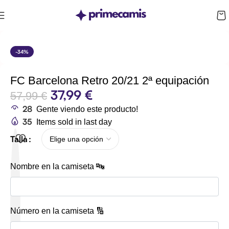
CUPÓN 10%: RAYAN10
-34%
FC Barcelona Retro 20/21 2ª equipación
37,99
€
57,99
€
28
Gente viendo este producto!
35
Items sold in last day
Talla
Nombre en la camiseta 🔤
Número en la camiseta 🔢