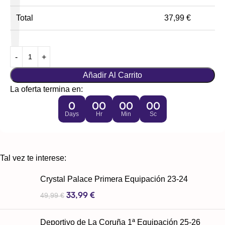
Total
37,99
€
Añadir Al Carrito
La oferta termina en:
0
00
00
00
Days
Hr
Min
Sc
Tal vez te interese:
Crystal Palace Primera Equipación 23-24
33,99
€
49,99
€
Deportivo de La Coruña 1ª Equipación 25-26