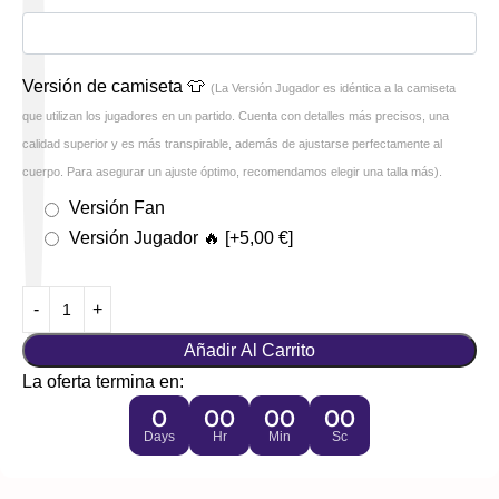
Versión de camiseta 👕
(La Versión Jugador es idéntica a la camiseta
que utilizan los jugadores en un partido. Cuenta con detalles más precisos, una
calidad superior y es más transpirable, además de ajustarse perfectamente al
cuerpo. Para asegurar un ajuste óptimo, recomendamos elegir una talla más).
Versión Fan
Versión Jugador 🔥
[+5,00 €]
Añadir Al Carrito
La oferta termina en:
0
00
00
00
Days
Hr
Min
Sc