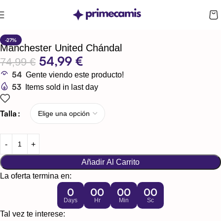
CUPÓN 10%: RAYAN10
-27%
Manchester United Chándal
54,99
€
74,99
€
54
Gente viendo este producto!
53
Items sold in last day
Talla
Añadir Al Carrito
La oferta termina en:
0
00
00
00
Days
Hr
Min
Sc
Tal vez te interese: