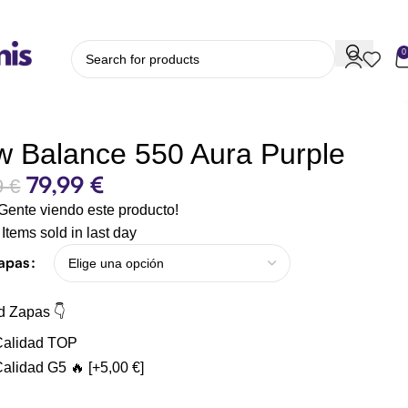
0
 Balance 550 Aura Purple
79,99
€
9
€
Gente viendo este producto!
Items sold in last day
Zapas
d Zapas 👇
Calidad TOP
Calidad G5 🔥
[+5,00 €]