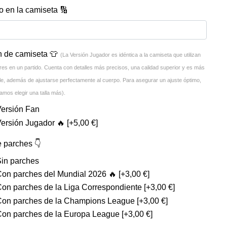
 en la camiseta 🔢
n de camiseta 👕
(La Versión Jugador es idéntica a la camiseta que utilizan
res en un partido. Cuenta con detalles más precisos, una calidad superior y es más
ble, además de ajustarse perfectamente al cuerpo. Para asegurar un ajuste óptimo,
mos elegir una talla más).
Versión Fan
Versión Jugador 🔥
[+5,00 €]
e parches 👇
Sin parches
Con parches del Mundial 2026 🔥
[+3,00 €]
Con parches de la Liga Correspondiente
[+3,00 €]
Con parches de la Champions League
[+3,00 €]
Con parches de la Europa League
[+3,00 €]