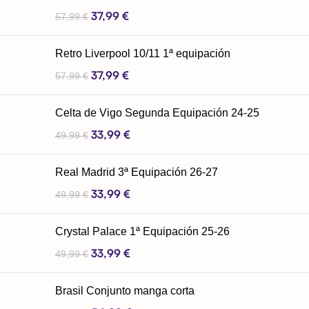
37,99
€
57,99
€
Retro Liverpool 10/11 1ª equipación
37,99
€
57,99
€
Celta de Vigo Segunda Equipación 24-25
33,99
€
49,99
€
Real Madrid 3ª Equipación 26-27
33,99
€
49,99
€
Crystal Palace 1ª Equipación 25-26
33,99
€
49,99
€
Brasil Conjunto manga corta