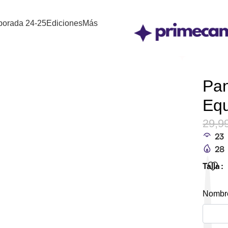
orada 24-25
Ediciones
Más
Pan
Equ
29,9
23
28
Talla
Nombre