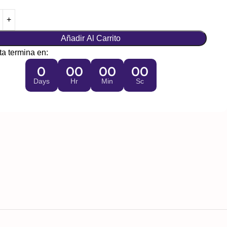
Añadir Al Carrito
ta termina en:
0
00
00
00
Days
Hr
Min
Sc