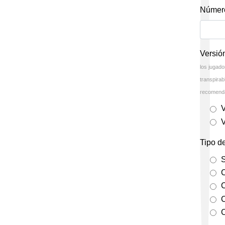
Número
Versió
los jugado
transpira
recomenda
Tipo d