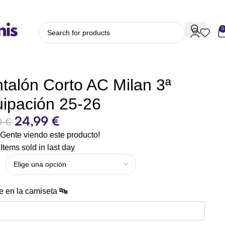
0
talón Corto AC Milan 3ª
ipación 25-26
24,99
€
9
€
Gente viendo este producto!
Items sold in last day
 en la camiseta 🔤