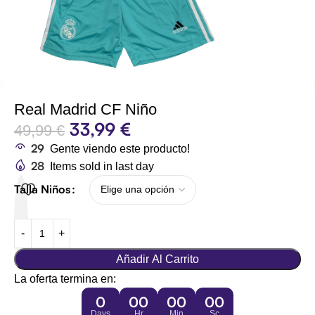
Real Madrid CF Niño
33,99
€
49,99
€
29
Gente viendo este producto!
28
Items sold in last day
Talla Niños
Añadir Al Carrito
La oferta termina en:
0
00
00
00
Days
Hr
Min
Sc