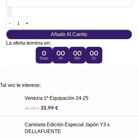
Añadir Al Carrito
La oferta termina en:
0
00
00
00
Days
Hr
Min
Sc
Tal vez te interese:
Venezia 1ª Equipación 24-25
33,99
€
49,99
€
Camiseta Edición Especial Japón Y3 x
DELLAFUENTE