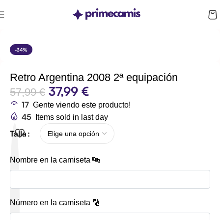
CUPÓN 10%: RAYAN10
-34%
Retro Argentina 2008 2ª equipación
37,99
€
57,99
€
17
Gente viendo este producto!
45
Items sold in last day
Talla
Nombre en la camiseta 🔤
Número en la camiseta 🔢