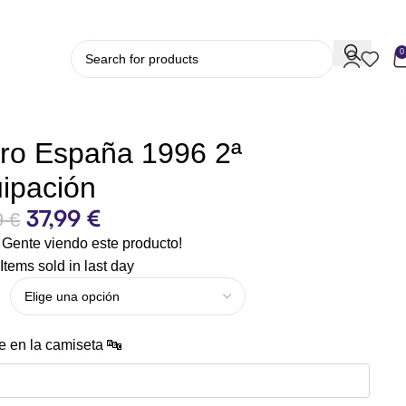
0
ro España 1996 2ª
ipación
37,99
€
9
€
Gente viendo este producto!
Items sold in last day
 en la camiseta 🔤