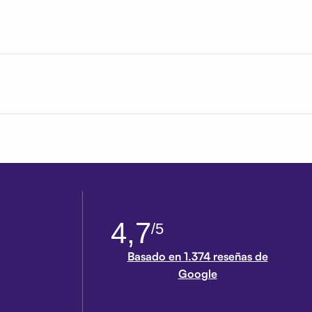
4,7
/5
Basado en 1.374 reseñas de
Google