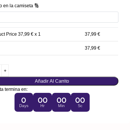
 en la camiseta 🔢
uct Price
37,99
€ x 1
37,99
€
37,99
€
Añadir Al Carrito
ta termina en:
0
00
00
00
Days
Hr
Min
Sc