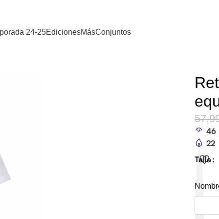
porada 24-25
Ediciones
Más
Conjuntos
Ret
equ
57,9
46
22
Talla
Nombre