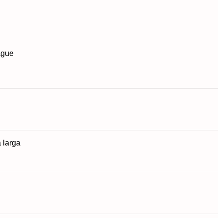
ague
 larga