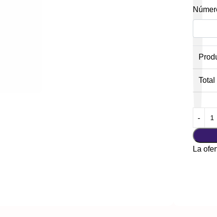
Número
Prod
Total
La ofer