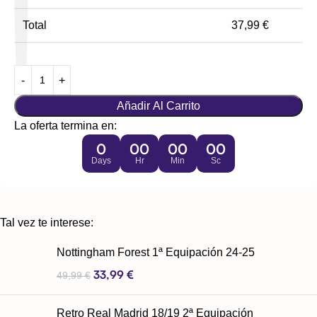
Total
37,99
€
Añadir Al Carrito
La oferta termina en:
0
00
00
00
Days
Hr
Min
Sc
Tal vez te interese:
Nottingham Forest 1ª Equipación 24-25
33,99
€
49,99
€
Retro Real Madrid 18/19 2ª Equipación