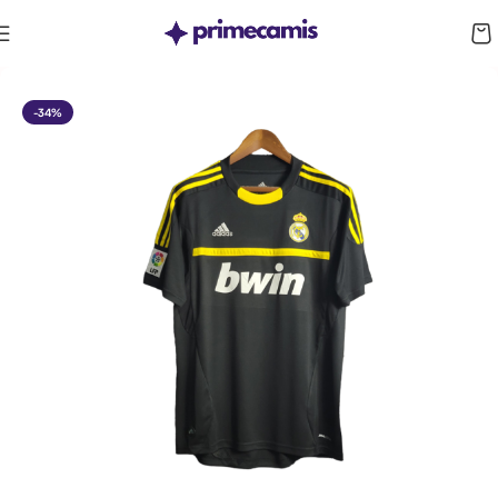
CUPÓN 10%: RAYAN10
-34%