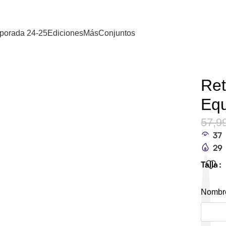
porada 24-25
Ediciones
Más
Conjuntos
Ret
Equ
57,9
37
29
Talla
Nombre