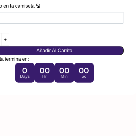
 en la camiseta 🔢
Añadir Al Carrito
ta termina en:
0
00
00
00
Days
Hr
Min
Sc