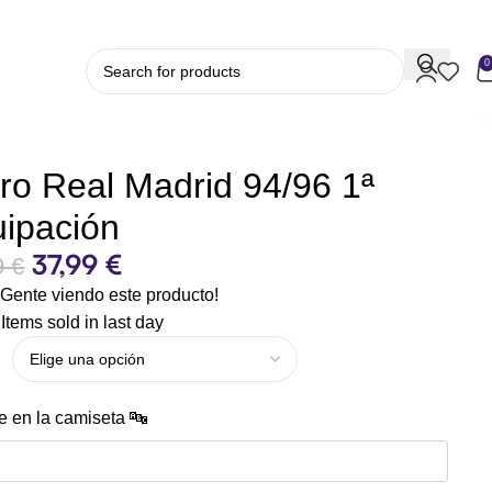
0
ro Real Madrid 94/96 1ª
ipación
37,99
€
9
€
Gente viendo este producto!
Items sold in last day
 en la camiseta 🔤