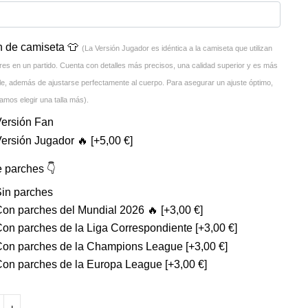
n de camiseta 👕
(La Versión Jugador es idéntica a la camiseta que utilizan
res en un partido. Cuenta con detalles más precisos, una calidad superior y es más
ble, además de ajustarse perfectamente al cuerpo. Para asegurar un ajuste óptimo,
mos elegir una talla más).
Versión Fan
Versión Jugador 🔥
[+5,00 €]
e parches 👇
Sin parches
Con parches del Mundial 2026 🔥
[+3,00 €]
Con parches de la Liga Correspondiente
[+3,00 €]
Con parches de la Champions League
[+3,00 €]
Con parches de la Europa League
[+3,00 €]