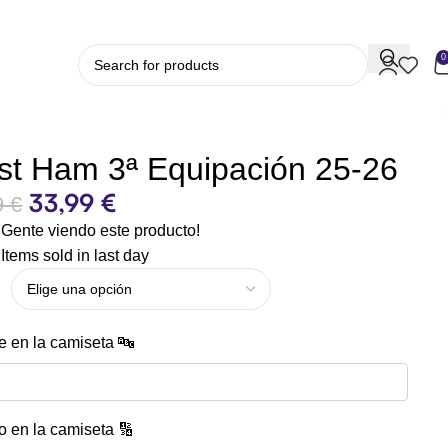
0
t Ham 3ª Equipación 25-26
33,99
€
9
€
Gente viendo este producto!
Items sold in last day
 en la camiseta 🔤
 en la camiseta 🔢