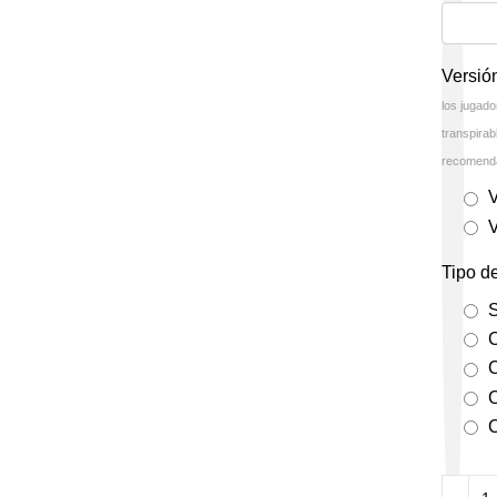
Versió
los jugado
transpira
recomenda
Tipo d