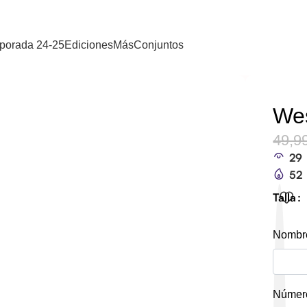
porada 24-25
Ediciones
Más
Conjuntos
Wes
49,9
29
52
Talla
Nombre
Número