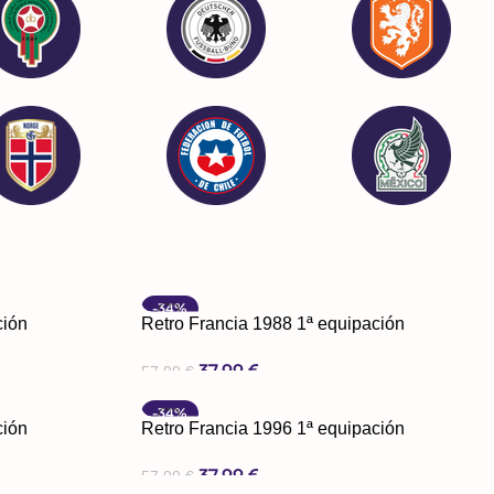
-34%
ción
Retro Francia 1988 1ª equipación
37,99
€
57,99
€
Seleccionar Opciones
-34%
ción
Retro Francia 1996 1ª equipación
37,99
€
57,99
€