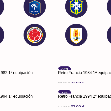
-34%
1982 1ª equipación
Retro Francia 1984 1ª equipa
€
37,99
€
57,99
€
iones
Seleccionar Opciones
-34%
1994 1ª equipación
Retro Francia 1994 2ª equipa
€
37,99
€
57,99
€