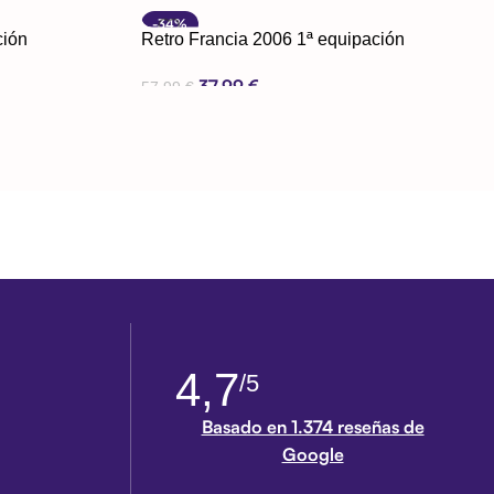
Seleccionar Opciones
-34%
ción
Retro Francia 2006 1ª equipación
37,99
€
57,99
€
Seleccionar Opciones
4,7
/5
Basado en 1.374 reseñas de
Google