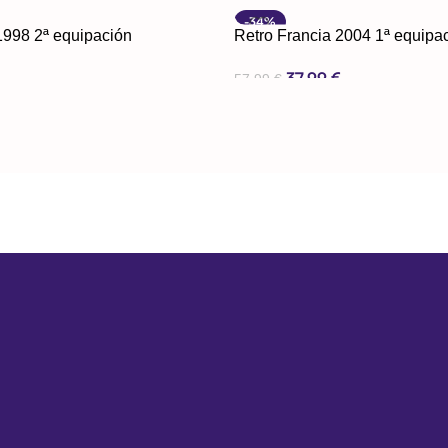
iones
Seleccionar Opciones
-34%
1998 2ª equipación
Retro Francia 2004 1ª equipa
€
37,99
€
57,99
€
iones
Seleccionar Opciones