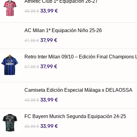
Athletic Club 1ª Equipación 26-27
33,99
€
49,99
€
AC Milan 1ª Equipación Niño 25-26
37,99
€
47,99
€
Retro Inter Milan 09/10 – Edición Final Champions
37,99
€
57,99
€
Camiseta Edición Especial Málaga x DELAOSSA
33,99
€
49,99
€
FC Bayern Munich Segunda Equipación 24-25
33,99
€
49,99
€