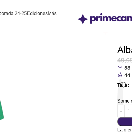
orada 24-25
Ediciones
Más
Alb
49,9
58
44
Talla
Some of
La ofer