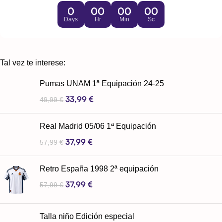
0
00
00
00
Days
Hr
Min
Sc
Tal vez te interese:
Pumas UNAM 1ª Equipación 24-25
33,99
€
49,99
€
Real Madrid 05/06 1ª Equipación
37,99
€
57,99
€
Retro España 1998 2ª equipación
37,99
€
57,99
€
Talla niño Edición especial