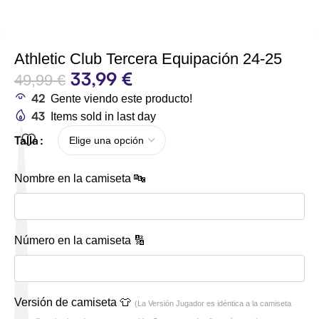
Athletic Club Tercera Equipación 24-25
33,99
€
49,99
€
42
Gente viendo este producto!
43
Items sold in last day
Talla
Nombre en la camiseta 🔤
Número en la camiseta 🔢
Versión de camiseta 👕
(La Versión Jugador es idéntica a la camiseta