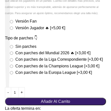
que utilizan los jugadores en un partido. Cuenta con detalles más precisos, una
calidad superior y es más transpirable, además de ajustarse perfectamente al
cuerpo. Para asegurar un ajuste óptimo, recomendamos elegir una talla más).
Versión Fan
Versión Jugador 🔥
[+5,00 €]
Tipo de parches 👇
Sin parches
Con parches del Mundial 2026 🔥
[+3,00 €]
Con parches de la Liga Correspondiente
[+3,00 €]
Con parches de la Champions League
[+3,00 €]
Con parches de la Europa League
[+3,00 €]
Añadir Al Carrito
La oferta termina en: