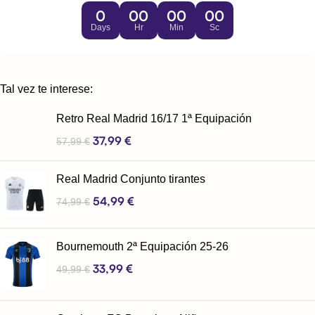
0
00
00
00
Days
Hr
Min
Sc
Tal vez te interese:
Retro Real Madrid 16/17 1ª Equipación
37,99
€
57,99
€
Real Madrid Conjunto tirantes
54,99
€
74,99
€
Bournemouth 2ª Equipación 25-26
33,99
€
49,99
€