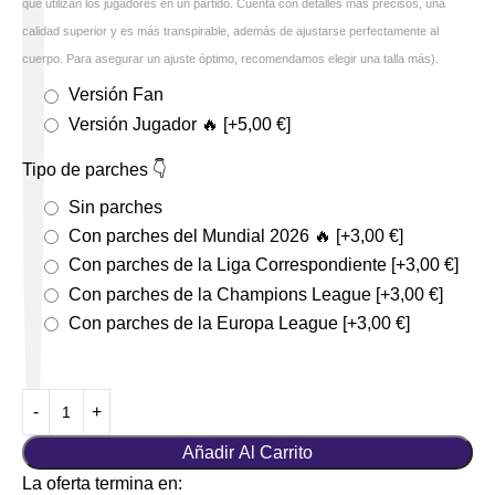
que utilizan los jugadores en un partido. Cuenta con detalles más precisos, una
calidad superior y es más transpirable, además de ajustarse perfectamente al
cuerpo. Para asegurar un ajuste óptimo, recomendamos elegir una talla más).
Versión Fan
Versión Jugador 🔥
[+5,00 €]
Tipo de parches 👇
Sin parches
Con parches del Mundial 2026 🔥
[+3,00 €]
Con parches de la Liga Correspondiente
[+3,00 €]
Con parches de la Champions League
[+3,00 €]
Con parches de la Europa League
[+3,00 €]
Añadir Al Carrito
La oferta termina en: