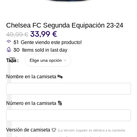
Chelsea FC Segunda Equipación 23-24
33,99
€
49,99
€
51
Gente viendo este producto!
30
Items sold in last day
Talla
Nombre en la camiseta 🔤
Número en la camiseta 🔢
Versión de camiseta 👕
(La Versión Jugador es idéntica a la camiseta