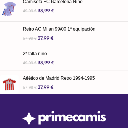
Camiseta FC Barcelona Niño
33,99
€
49,99
€
Retro AC Milan 99/00 1ª equipación
37,99
€
57,99
€
2ª talla niño
33,99
€
49,99
€
Atlético de Madrid Retro 1994-1995
37,99
€
57,99
€