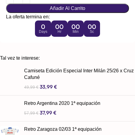
Añadir Al Carrito
La oferta termina en:
0
00
00
00
Days
Hr
Min
Sc
Tal vez te interese:
Camiseta Edición Especial Inter Milán 25/26 x Cruz
Cafuné
33,99
€
49,99
€
Retro Argentina 2020 1ª equipación
37,99
€
57,99
€
Retro Zaragoza 02/03 1ª equipación