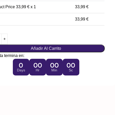
uct Price
33,99
€ x 1
33,99
€
33,99
€
Añadir Al Carrito
ta termina en:
0
00
00
00
Days
Hr
Min
Sc