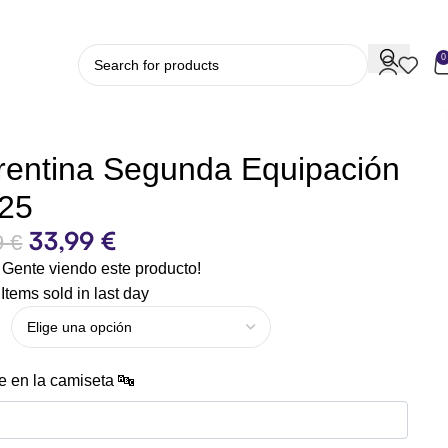
0
rentina Segunda Equipación
-25
33,99
€
9
€
Gente viendo este producto!
Items sold in last day
 en la camiseta 🔤