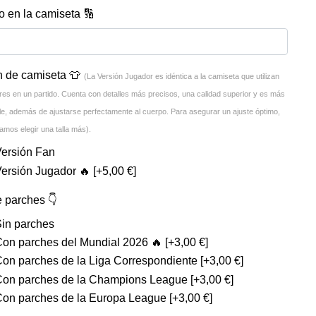
 en la camiseta 🔢
n de camiseta 👕
(La Versión Jugador es idéntica a la camiseta que utilizan
res en un partido. Cuenta con detalles más precisos, una calidad superior y es más
ble, además de ajustarse perfectamente al cuerpo. Para asegurar un ajuste óptimo,
mos elegir una talla más).
Versión Fan
Versión Jugador 🔥
[+5,00 €]
e parches 👇
Sin parches
Con parches del Mundial 2026 🔥
[+3,00 €]
Con parches de la Liga Correspondiente
[+3,00 €]
Con parches de la Champions League
[+3,00 €]
Con parches de la Europa League
[+3,00 €]