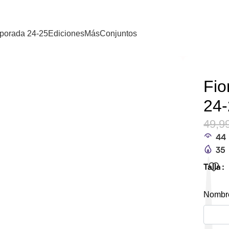
porada 24-25
Ediciones
Más
Conjuntos
Fio
24
49,9
44
35
Talla
Nombre