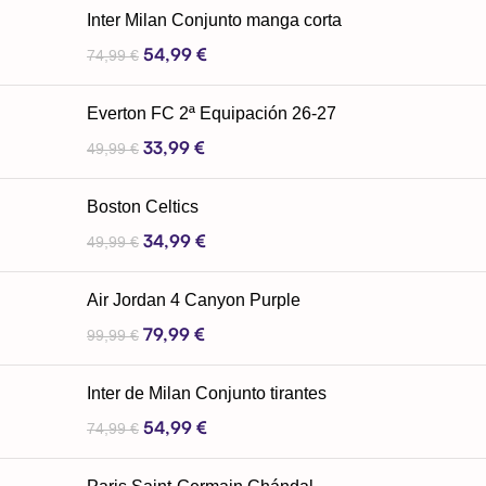
Inter Milan Conjunto manga corta
54,99
€
74,99
€
Everton FC 2ª Equipación 26-27
33,99
€
49,99
€
Boston Celtics
34,99
€
49,99
€
Air Jordan 4 Canyon Purple
79,99
€
99,99
€
Inter de Milan Conjunto tirantes
54,99
€
74,99
€