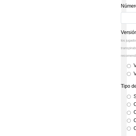
Número
Versió
los jugado
transpira
recomenda
Tipo d