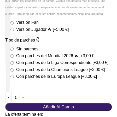
que utilizan los jugadores en un partido. Cuenta con detalles más precisos, una
calidad superior y es más transpirable, además de ajustarse perfectamente al
cuerpo. Para asegurar un ajuste óptimo, recomendamos elegir una talla más).
Versión Fan
Versión Jugador 🔥
[+5,00 €]
Tipo de parches 👇
Sin parches
Con parches del Mundial 2026 🔥
[+3,00 €]
Con parches de la Liga Correspondiente
[+3,00 €]
Con parches de la Champions League
[+3,00 €]
Con parches de la Europa League
[+3,00 €]
Añadir Al Carrito
La oferta termina en: