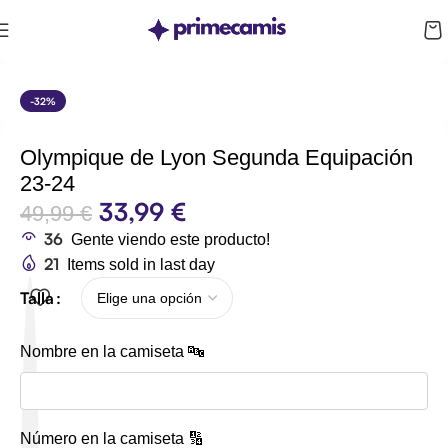
CUPÓN 10%: RAYAN10
-32%
Olympique de Lyon Segunda Equipación
23-24
33,99
€
49,99
€
36
Gente viendo este producto!
21
Items sold in last day
Talla
Nombre en la camiseta 🔤
Número en la camiseta 🔢