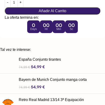
Añadir Al Carrito
La oferta termina en:
0
00
00
00
Days
Hr
Min
Sc
Tal vez te interese:
España Conjunto tirantes
54,99
€
74,99
€
Bayern de Munich Conjunto manga corta
54,99
€
74,99
€
Retro Real Madrid 13/14 3ª Equipación