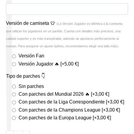
Versión de camiseta 👕
(La Versión Jugador es idéntica a la camiseta
que utilizan los jugadores en un partido. Cuenta con detalles más precisos, una
calidad superior y es más transpirable, además de ajustarse perfectamente al
cuerpo. Para asegurar un ajuste óptimo, recomendamos elegir una talla más).
Versión Fan
Versión Jugador 🔥
[+5,00 €]
Tipo de parches 👇
Sin parches
Con parches del Mundial 2026 🔥
[+3,00 €]
Con parches de la Liga Correspondiente
[+3,00 €]
Con parches de la Champions League
[+3,00 €]
Con parches de la Europa League
[+3,00 €]