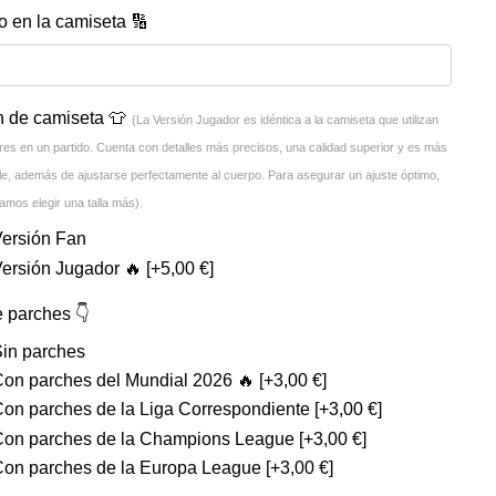
 en la camiseta 🔢
n de camiseta 👕
(La Versión Jugador es idéntica a la camiseta que utilizan
res en un partido. Cuenta con detalles más precisos, una calidad superior y es más
ble, además de ajustarse perfectamente al cuerpo. Para asegurar un ajuste óptimo,
mos elegir una talla más).
Versión Fan
Versión Jugador 🔥
[+5,00 €]
e parches 👇
Sin parches
Con parches del Mundial 2026 🔥
[+3,00 €]
Con parches de la Liga Correspondiente
[+3,00 €]
Con parches de la Champions League
[+3,00 €]
Con parches de la Europa League
[+3,00 €]