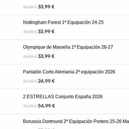
33,99
€
49,99
€
Nottingham Forest 1ª Equipación 24-25
33,99
€
49,99
€
Olympique de Marsella 1ª Equipación 26-27
33,99
€
49,99
€
Pantalón Corto Alemania 2ª equipación 2026
24,99
€
29,99
€
2 ESTRELLAS Conjunto España 2026
54,99
€
74,99
€
Borussia Dortmund 2ª Equipación Portero 25-26 M