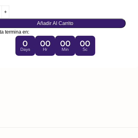
Añadir Al Carrito
ta termina en:
0
00
00
00
Days
Hr
Min
Sc