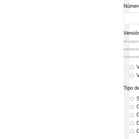
Número
Versió
los jugado
transpira
recomenda
Tipo d