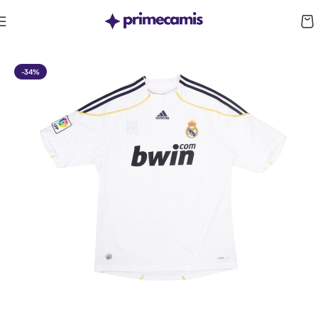
CUPÓN 10%: RAYAN10
-34%