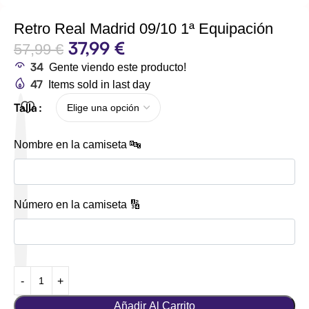
Retro Real Madrid 09/10 1ª Equipación
37,99
€
57,99
€
34
Gente viendo este producto!
47
Items sold in last day
Talla
Nombre en la camiseta 🔤
Número en la camiseta 🔢
Añadir Al Carrito