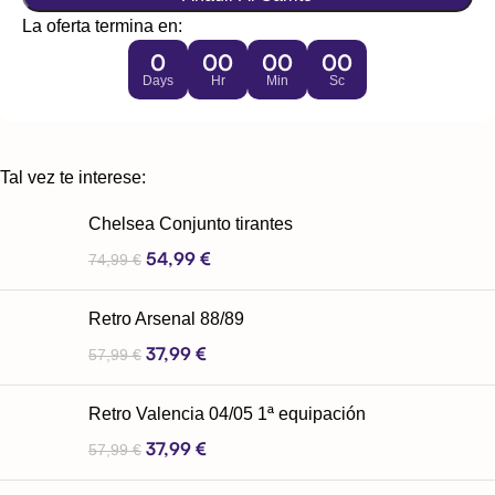
La oferta termina en:
0
00
00
00
Days
Hr
Min
Sc
Tal vez te interese:
Chelsea Conjunto tirantes
54,99
€
74,99
€
Retro Arsenal 88/89
37,99
€
57,99
€
Retro Valencia 04/05 1ª equipación
37,99
€
57,99
€