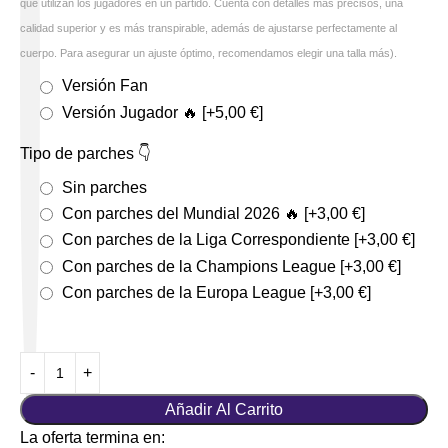
que utilizan los jugadores en un partido. Cuenta con detalles más precisos, una
calidad superior y es más transpirable, además de ajustarse perfectamente al
cuerpo. Para asegurar un ajuste óptimo, recomendamos elegir una talla más).
Versión Fan
Versión Jugador 🔥
[+5,00 €]
Tipo de parches 👇
Sin parches
Con parches del Mundial 2026 🔥
[+3,00 €]
Con parches de la Liga Correspondiente
[+3,00 €]
Con parches de la Champions League
[+3,00 €]
Con parches de la Europa League
[+3,00 €]
Añadir Al Carrito
La oferta termina en: