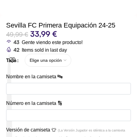
Sevilla FC Primera Equipación 24-25
33,99
€
49,99
€
43
Gente viendo este producto!
42
Items sold in last day
Talla
Nombre en la camiseta 🔤
Número en la camiseta 🔢
Versión de camiseta 👕
(La Versión Jugador es idéntica a la camiseta