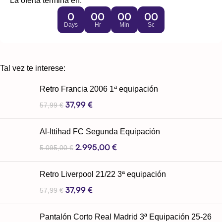
La oferta termina en:
0
00
00
00
Days
Hr
Min
Sc
Tal vez te interese:
Retro Francia 2006 1ª equipación
37,99
€
57,99
€
Al-Ittihad FC Segunda Equipación
2.995,00
€
5.095,00
€
Retro Liverpool 21/22 3ª equipación
37,99
€
57,99
€
Pantalón Corto Real Madrid 3ª Equipación 25-26