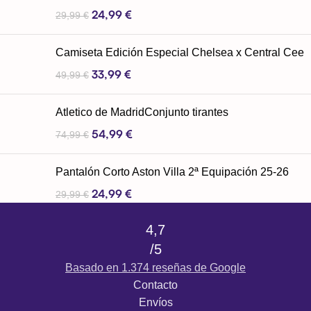
24,99
€
29,99
€
Camiseta Edición Especial Chelsea x Central Cee
33,99
€
49,99
€
Atletico de MadridConjunto tirantes
54,99
€
74,99
€
Pantalón Corto Aston Villa 2ª Equipación 25-26
24,99
€
29,99
€
4,7
/5
Basado en 1.374 reseñas de Google
Contacto
Envíos