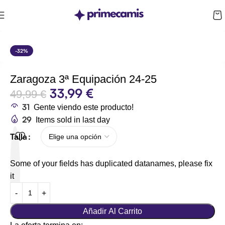
CUPÓN 10%: RAYAN10
-32%
Zaragoza 3ª Equipación 24-25
33,99
€
49,99
€
31
Gente viendo este producto!
29
Items sold in last day
Talla
Some of your fields has duplicated datanames, please fix
it
Añadir Al Carrito