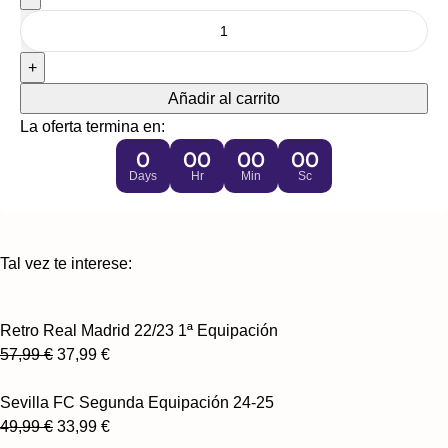
Añadir al carrito
La oferta termina en:
0
00
00
00
Days
Hr
Min
Sc
Tal vez te interese:
Retro Real Madrid 22/23 1ª Equipación
57,99
€
37,99
€
Sevilla FC Segunda Equipación 24-25
49,99
€
33,99
€