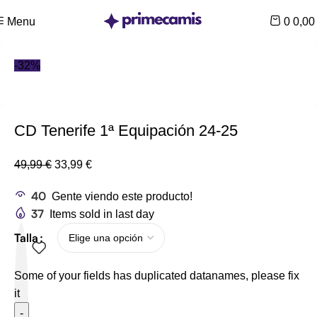
CUPÓN 10%: RAYAN10
Menu
0
0,0
-32%
CD Tenerife 1ª Equipación 24-25
49,99
€
33,99
€
40
Gente viendo este producto!
37
Items sold in last day
Talla
Some of your fields has duplicated datanames, please fix
it