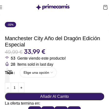
CUPÓN 10%: RAYAN10
-32%
Manchester City Año del Dragón Edición
Especial
33,99
€
49,99
€
53
Gente viendo este producto!
28
Items sold in last day
Talla
Añadir Al Carrito
La oferta termina en: