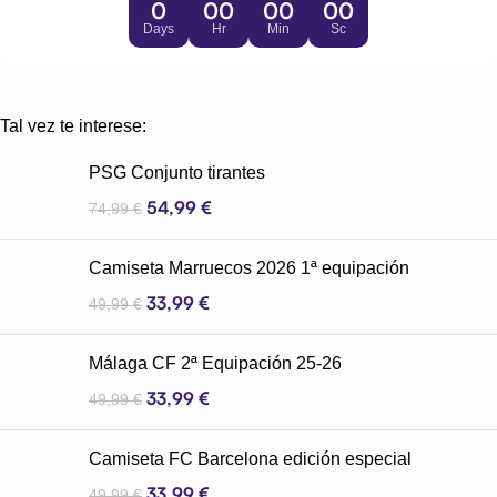
0
00
00
00
Days
Hr
Min
Sc
Tal vez te interese:
PSG Conjunto tirantes
54,99
€
74,99
€
Camiseta Marruecos 2026 1ª equipación
33,99
€
49,99
€
Málaga CF 2ª Equipación 25-26
33,99
€
49,99
€
Camiseta FC Barcelona edición especial
33,99
€
49,99
€