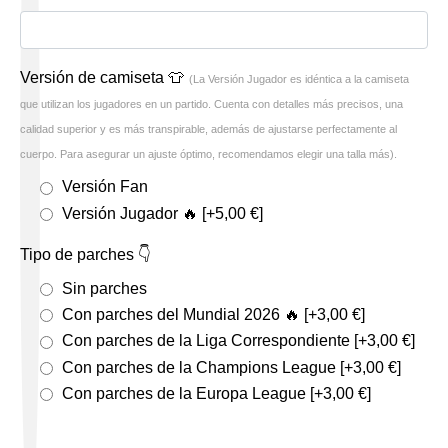
Versión de camiseta 👕
(La Versión Jugador es idéntica a la camiseta
que utilizan los jugadores en un partido. Cuenta con detalles más precisos, una
calidad superior y es más transpirable, además de ajustarse perfectamente al
cuerpo. Para asegurar un ajuste óptimo, recomendamos elegir una talla más).
Versión Fan
Versión Jugador 🔥
[+5,00 €]
Tipo de parches 👇
Sin parches
Con parches del Mundial 2026 🔥
[+3,00 €]
Con parches de la Liga Correspondiente
[+3,00 €]
Con parches de la Champions League
[+3,00 €]
Con parches de la Europa League
[+3,00 €]