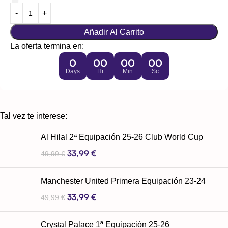
Añadir Al Carrito
La oferta termina en:
0
00
00
00
Days
Hr
Min
Sc
Tal vez te interese:
Al Hilal 2ª Equipación 25-26 Club World Cup
33,99
€
49,99
€
Manchester United Primera Equipación 23-24
33,99
€
49,99
€
Crystal Palace 1ª Equipación 25-26