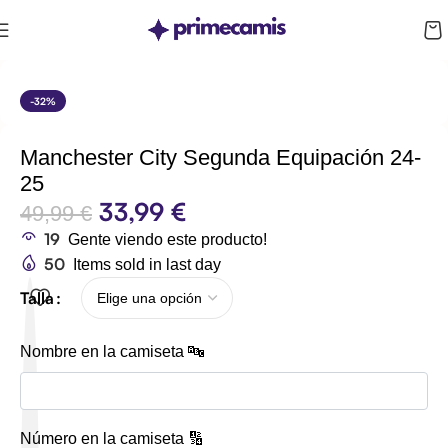
CUPÓN 10%: RAYAN10
-32%
Manchester City Segunda Equipación 24-
25
33,99
€
49,99
€
19
Gente viendo este producto!
50
Items sold in last day
Talla
Nombre en la camiseta 🔤
Número en la camiseta 🔢