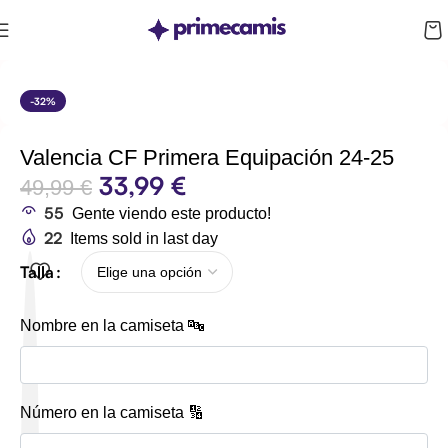
CUPÓN 10%: RAYAN10
-32%
Valencia CF Primera Equipación 24-25
33,99
€
49,99
€
55
Gente viendo este producto!
22
Items sold in last day
Talla
Nombre en la camiseta 🔤
Número en la camiseta 🔢