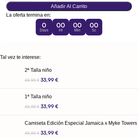
Añadir Al Carrito
La oferta termina en:
0
00
00
00
Days
Hr
Min
Sc
Tal vez te interese:
2ª Talla niño
33,99
€
49,99
€
1ª Talla niño
33,99
€
49,99
€
Camiseta Edición Especial Jamaica x Myke Towers
33,99
€
49,99
€