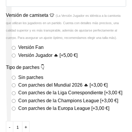
Versión de camiseta 👕
(La Versión Jugador es idéntica a la camiseta
que utilizan los jugadores en un partido. Cuenta con detalles más precisos, una
calidad superior y es más transpirable, además de ajustarse perfectamente al
cuerpo. Para asegurar un ajuste óptimo, recomendamos elegir una talla más).
Versión Fan
Versión Jugador 🔥
[+5,00 €]
Tipo de parches 👇
Sin parches
Con parches del Mundial 2026 🔥
[+3,00 €]
Con parches de la Liga Correspondiente
[+3,00 €]
Con parches de la Champions League
[+3,00 €]
Con parches de la Europa League
[+3,00 €]