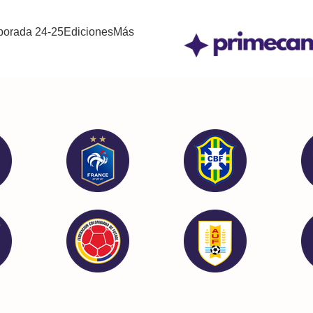
orada 24-25
Ediciones
Más