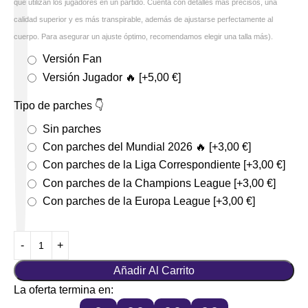
que utilizan los jugadores en un partido. Cuenta con detalles más precisos, una
calidad superior y es más transpirable, además de ajustarse perfectamente al
cuerpo. Para asegurar un ajuste óptimo, recomendamos elegir una talla más).
Versión Fan
Versión Jugador 🔥
[+5,00 €]
Tipo de parches 👇
Sin parches
Con parches del Mundial 2026 🔥
[+3,00 €]
Con parches de la Liga Correspondiente
[+3,00 €]
Con parches de la Champions League
[+3,00 €]
Con parches de la Europa League
[+3,00 €]
Añadir Al Carrito
La oferta termina en: