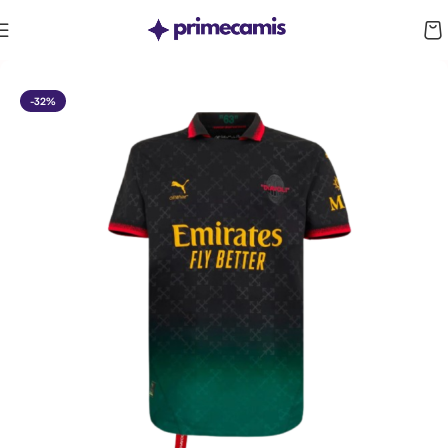
CUPÓN 10%: RAYAN10
-32%