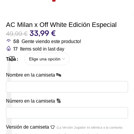
AC Milan x Off White Edición Especial
33,99
€
49,99
€
58
Gente viendo este producto!
17
Items sold in last day
Talla
Nombre en la camiseta 🔤
Número en la camiseta 🔢
Versión de camiseta 👕
(La Versión Jugador es idéntica a la camiseta