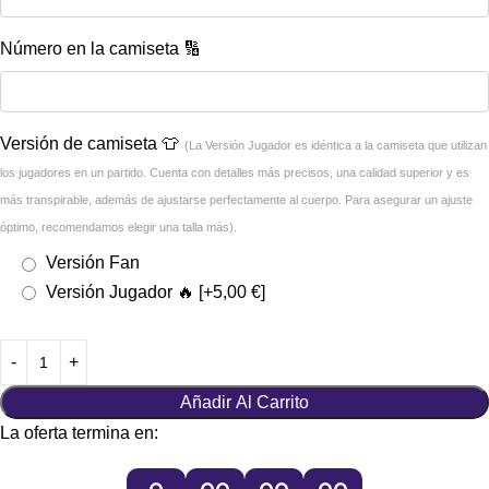
Número en la camiseta 🔢
Versión de camiseta 👕
(La Versión Jugador es idéntica a la camiseta que utilizan
los jugadores en un partido. Cuenta con detalles más precisos, una calidad superior y es
más transpirable, además de ajustarse perfectamente al cuerpo. Para asegurar un ajuste
óptimo, recomendamos elegir una talla más).
Versión Fan
Versión Jugador 🔥
[+5,00 €]
Añadir Al Carrito
La oferta termina en: