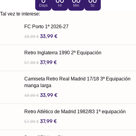
0
00
00
00
Days
Hr
Min
Sc
Tal vez te interese:
FC Porto 1ª 2026-27
33,99
€
49,99
€
Retro Inglaterra 1990 2ª Equipación
37,99
€
57,99
€
Camiseta Retro Real Madrid 17/18 3ª Equipación
manga larga
33,99
€
49,99
€
Retro Atlético de Madrid 1982/83 1ª equipación
37,99
€
57,99
€