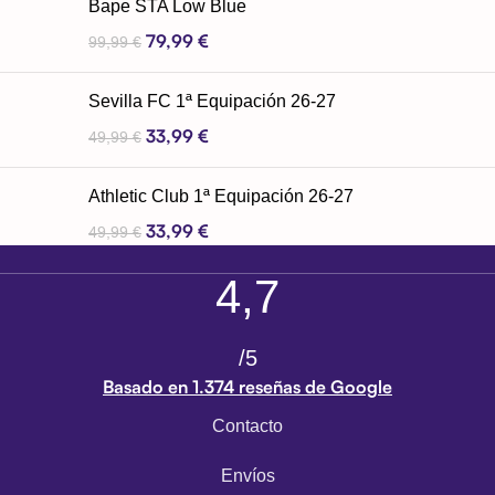
Bape STA Low Blue
79,99
€
99,99
€
Sevilla FC 1ª Equipación 26-27
33,99
€
49,99
€
Athletic Club 1ª Equipación 26-27
33,99
€
49,99
€
4,7
/5
Basado en 1.374 reseñas de Google
Contacto
Envíos