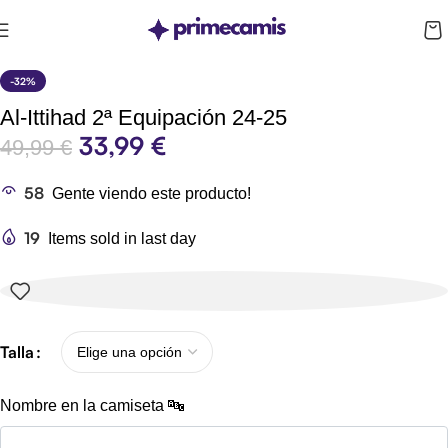
CUPÓN 10%: RAYAN10
-32%
Al-Ittihad 2ª Equipación 24-25
33,99
€
49,99
€
58
Gente viendo este producto!
19
Items sold in last day
Talla
Nombre en la camiseta 🔤