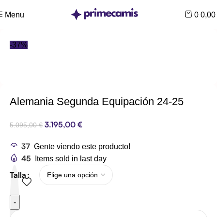
CUPÓN 10%: RAYAN10
Menu
0
0,0
-37%
Alemania Segunda Equipación 24-25
3.195,00
€
5.095,00
€
37
Gente viendo este producto!
45
Items sold in last day
Talla