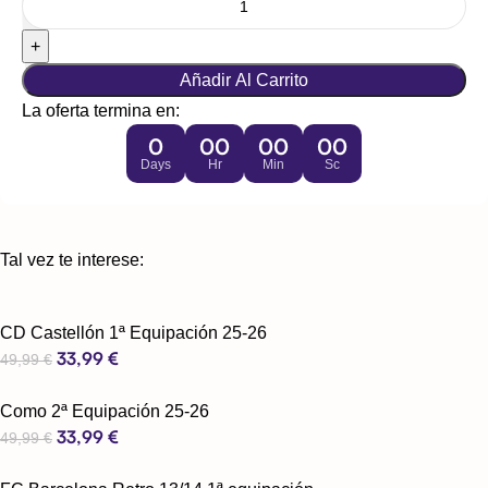
Añadir Al Carrito
La oferta termina en:
0
00
00
00
Days
Hr
Min
Sc
Tal vez te interese:
CD Castellón 1ª Equipación 25-26
33,99
€
49,99
€
Como 2ª Equipación 25-26
33,99
€
49,99
€