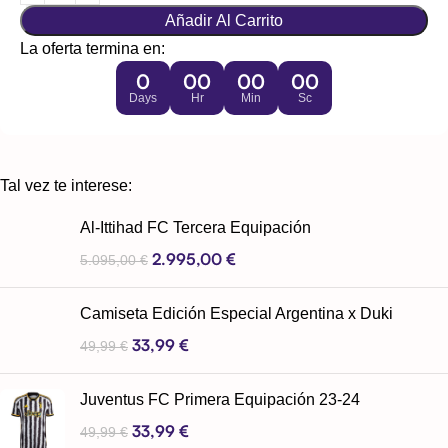
Añadir Al Carrito
La oferta termina en:
0
00
00
00
Days
Hr
Min
Sc
Tal vez te interese:
Al-Ittihad FC Tercera Equipación
2.995,00
€
5.095,00
€
Camiseta Edición Especial Argentina x Duki
33,99
€
49,99
€
Juventus FC Primera Equipación 23-24
33,99
€
49,99
€