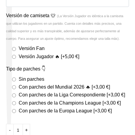
Versión de camiseta 👕
(La Versión Jugador es idéntica a la camiseta
que utilizan los jugadores en un partido. Cuenta con detalles más precisos, una
calidad superior y es más transpirable, además de ajustarse perfectamente al
cuerpo. Para asegurar un ajuste óptimo, recomendamos elegir una talla más).
Versión Fan
Versión Jugador 🔥
[+5,00 €]
Tipo de parches 👇
Sin parches
Con parches del Mundial 2026 🔥
[+3,00 €]
Con parches de la Liga Correspondiente
[+3,00 €]
Con parches de la Champions League
[+3,00 €]
Con parches de la Europa League
[+3,00 €]