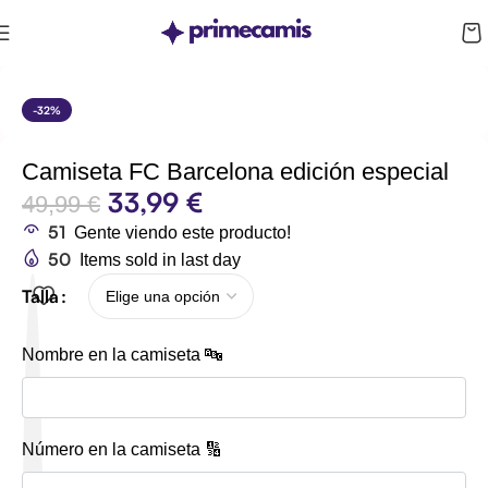
CUPÓN 10%: RAYAN10
-32%
Camiseta FC Barcelona edición especial
33,99
€
49,99
€
51
Gente viendo este producto!
50
Items sold in last day
Talla
Nombre en la camiseta 🔤
Número en la camiseta 🔢