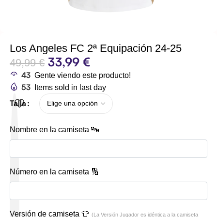
Los Angeles FC 2ª Equipación 24-25
33,99
€
49,99
€
43
Gente viendo este producto!
53
Items sold in last day
Talla
Nombre en la camiseta 🔤
Número en la camiseta 🔢
Versión de camiseta 👕
(La Versión Jugador es idéntica a la camiseta