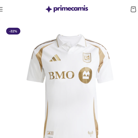
CUPÓN 10%: RAYAN10
-32%