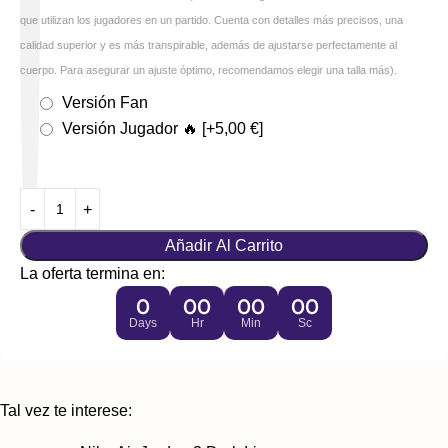
que utilizan los jugadores en un partido. Cuenta con detalles más precisos, una
calidad superior y es más transpirable, además de ajustarse perfectamente al
cuerpo. Para asegurar un ajuste óptimo, recomendamos elegir una talla más).
Versión Fan
Versión Jugador 🔥
[+5,00 €]
Añadir Al Carrito
La oferta termina en:
0
00
00
00
Days
Hr
Min
Sc
Tal vez te interese: