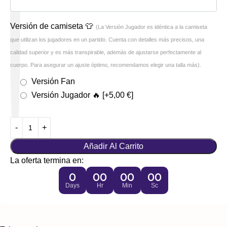
Versión de camiseta 👕
(La Versión Jugador es idéntica a la camiseta
que utilizan los jugadores en un partido. Cuenta con detalles más precisos, una
calidad superior y es más transpirable, además de ajustarse perfectamente al
cuerpo. Para asegurar un ajuste óptimo, recomendamos elegir una talla más).
Versión Fan
Versión Jugador 🔥
[+5,00 €]
Añadir Al Carrito
La oferta termina en:
0
00
00
00
Days
Hr
Min
Sc