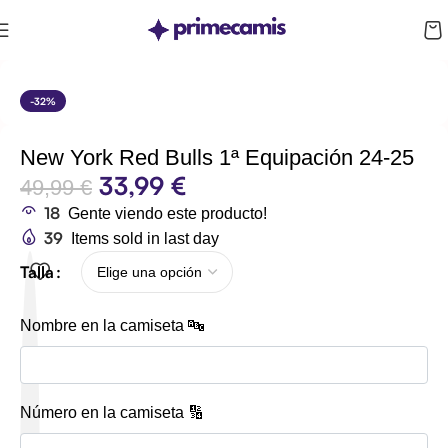
CUPÓN 10%: RAYAN10
-32%
New York Red Bulls 1ª Equipación 24-25
33,99
€
49,99
€
18
Gente viendo este producto!
39
Items sold in last day
Talla
Nombre en la camiseta 🔤
Número en la camiseta 🔢