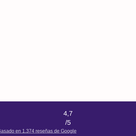
4,7
/5
asado en 1.374 reseñas de Google