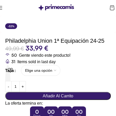
CUPÓN 10%: RAYAN10
-32%
Philadelphia Union 1ª Equipación 24-25
33,99
€
49,99
€
50
Gente viendo este producto!
31
Items sold in last day
Talla
Añadir Al Carrito
La oferta termina en:
0
00
00
00