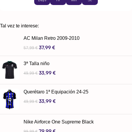
Days
Hr
Min
Sc
Tal vez te interese:
AC Milan Retro 2009-2010
37,99
€
57,99
€
3ª Talla niño
33,99
€
49,99
€
Querétaro 1ª Equipación 24-25
33,99
€
49,99
€
Nike Airforce One Supreme Black
79,99
€
99,99
€